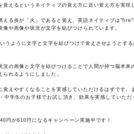
を覚えるというネイティブの覚え方
に近い覚え方を実現
燃える炎が「火」であると覚え、
英語ネイティブは”fir
映像や画像や状況が文字を結びつけ
られています。
というように文字と文字を結びつけて覚えさせようとする
状況の画像と文字を結びつけること
で人間が持つ脳本来
えられるようにしました。
に覚えやすくなることを実感してい
ただけるはずです。
・
中学生のお子様でお試し頂き、
効果を実感していただ
340円が610円になるキャンペーン実施中です！