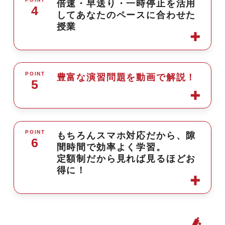
している点です。
細分化された動画を
いますか？
倍速・早送り・一時停止を活用
4
してあなたのペースに合わせた
必要な箇所だけ。
授業
黒板授業であれば書き写さなければ
「わからない箇所なのに説明を飛ば
経験豊富
なベリタスの講師陣は「わ
ならない
された。」
からせる」だけにとどまらず、
黒字の部分は最初からテキストに書
「わかっている箇所なのにゆっくり
「解けるようにする」ことを使命と
倍速プレーヤーが学習をさらに加
POINT
いてあるので、
丁寧に説明された。」
豊富な演習問題を動画で解説！
考え、
5
速。
あなたは講師と同じように色ペンで
そういった経験はないですか？
その信念に基づいて授業をデザイン
ベリタスのプレーヤーは、通常のス
それに書き込むだけ。
しています。
ピードに加えて、
ベリタスではそのようなことがない
倍速プレーヤーが学習をさらに加
POINT
1.4倍、1.7倍、そして2.0倍の倍速機
もちろんスマホ対応だから、隙
講師の話に集中でき、サクサク学習
ように動画をできるだけ細分化し、
6
間時間で効率よく学習。
速。
能が搭載されています。
を進められるのです。
苦手な箇所や間違った箇所だけ選ん
定額制だから見れば見るほどお
ベリタスのプレーヤーは、通常のス
で
得に！
ピードに加えて、
電子黒板を使った内容の濃い授業を
じっくり学習できるように配慮して
1.4倍、1.7倍、そして2.0倍の倍速機
1/2の時間で毎日受講すれば、あっと
います。
能が搭載されています。
いう間にライバルに追いつき、
24時間、
遙か彼方に引き離すことも可能で