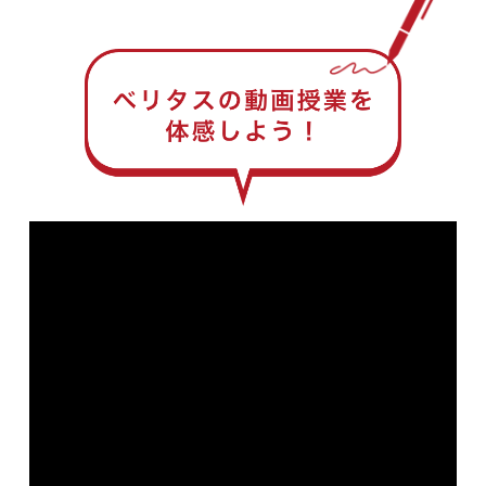
いつでもどこでも。
電子黒板を使った内容の濃い授業を
す。
週1日しか練習しないクラブ活動をイ
1/2の時間で毎日受講すれば、あっと
メージして下さい。
いう間にライバルに追いつき、
せっかく上達しても翌週には元通り
遙か彼方に引き離すことも可能で
の実力に戻ってしまいます。
す。
ベリタスでは、週1コマしか進まない
予備校とは違い、
内容の濃い電子黒板授業を毎日好き
なだけ受講できます。
仮に毎日1コマだけ受講したとして
も、
1週間で7コマ進めることができるの
です。