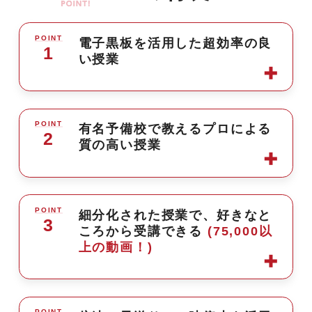
POINT
電子黒板を活用した超効率の良
1
い授業
電子黒板で板書のムダを全て排除。
POINT
有名予備校で教えるプロによる
2
質の高い授業
黒板を書き写すことが「勉強」にな
っていませんか？
板書を取るだけで勉強した気になっ
ていませんか？
ホンモノの講義が
POINT
細分化された授業で、好きなと
3
ころから受講できる
(75,000以
あなたの手に。
上の動画！)
ベリタスが他社の映像と決定的に異
わかった気になっただけで満足して
なるのは、
ませんか？
全ての授業を電子黒板を使って撮影
本当に理解して解けるようになって
POINT