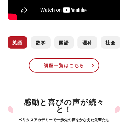
「予備校の1年分を1ヶ月で受講し終
えることができる」
これが短期間で大幅に成績を上げる
コツなのです。
英語
数学
国語
理科
社会
講座一覧はこちら
感動と喜びの声が続々
と！
ベリタスアカデミーで一歩先の夢をかなえた先輩たち