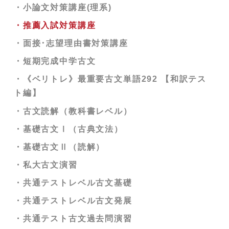
・小論文対策講座(理系)
・共通テスト数学ⅠＡ過去問演習
・共通テスト英語過去問演習
・推薦入試対策講座
・共通テスト数学ⅡＢ過去問演習
・共通テストレベル英語
・面接･志望理由書対策講座
・共通テストレベル数学１
・日東駒専英語
・短期完成中学古文
・共通テストレベル数学２
・ＭＡＲＣＨ英語
・《ベリトレ》最重要古文単語292 【和訳テス
・数学β講座(文理共通)
・早大英語
ト編】
・数学β講座(理系)
・京産大英語(会話文対策にオススメ)
・古文読解（教科書レベル）
・数学β講座ⅠＡ
・近畿大英語
・基礎古文Ⅰ（古典文法）
・数学β講座ⅡＢ
・甲南大英語
・基礎古文Ⅱ（読解）
・厳選36題受験数学ⅠＡⅡＢ 応用（共通テス
・龍谷大英語(整序英作文対策にオススメ)
・私大古文演習
ト・２次試験対策）
・関西大英語
・共通テストレベル古文基礎
・数学β講座Ⅲ
・関学大英語
・共通テストレベル古文発展
・同志社大英語
・共通テスト古文過去問演習
・立命館大英語