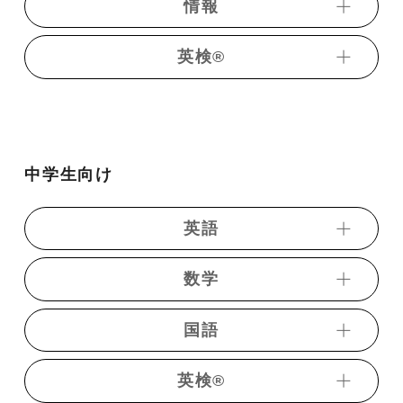
情報
・歴史総合
・Basic物理（演習編）
・共通テスト歴史総合過去問演習
英検®︎
・二次私大物理演習（基礎〜標準編）
・共通テスト対策情報演習
・日本史講義
・理系物理講義（原子物理編）
・日本史講義（文化史）
・【旺文社】7日間完成予想問題ドリル 準2級
・共通テストレベル原子物理講義
・日本史一問一答
・【旺文社】7日間完成予想問題ドリル 2級
・共通テスト物理基礎過去問演習
中学生向け
・《ベリトレ》日本史一問一答
・【旺文社】7日間完成予想問題ドリル 準1級
・共通テストレベル物理基礎
・日本史テーマ別演習
・共通テスト対策物理演習【力学編】
英語
・共通テスト対策日本史演習【時代別】
・共通テスト対策物理演習【熱力学編】
・共通テスト日本史過去問演習
数学
・共通テスト対策物理演習【波動編】
・動画発音記号
・共通テストレベル日本史
・共通テスト対策物理演習【電磁気編】
・都道府県別高校入試英語
国語
・日本史難関私大演習
・トレーニング数学【中学】
・共通テスト対策物理演習【原子物理編】
・《ベリトレ》フリック英単語1800
・日本史難関私大演習（文化史）
・都道府県別高校入試数学
・共通テスト物理過去問演習
英検®︎
・短期完成中学英語
・短期完成中学国語
・まるわかり入試世界史講義 （先史〜近世史