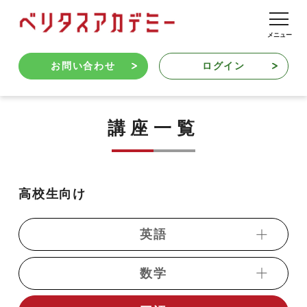
お問い合わせ
ログイン
講座一覧
高校生向け
英語
数学
・動画発音記号
・《ベリトレ》フリック英単語1800