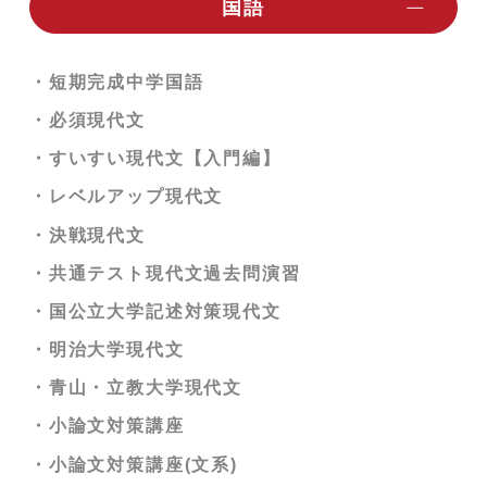
国語
・トレーニング数学【中学】
・短期完成中学英語
・数学α講座ⅠＡ
・《ベリトレ》GENIUS動画英単語2200【単語
・短期完成中学国語
・初歩からの「トレーニング数学Ⅰ」
テスト編】
・必須現代文
・初歩からの「トレーニング数学Ａ」
・《ベリトレ》GENIUS動画英単語2200【穴埋
・すいすい現代文【入門編】
めテスト編】
・数学α講座ⅡＢ
・レベルアップ現代文
・《ベリトレ》GENIUS 動画英熟語1000
・数学α講座C
・決戦現代文
・《ベリトレ》動画英文法2700
・初歩からの「トレーニング数学Ⅱ」
・共通テスト現代文過去問演習
・英文法の神【入門編】
・初歩からの「トレーニング数学Ｂ」
・国公立大学記述対策現代文
・リスニング英語（基礎）
・数学α講座Ⅲ
・明治大学現代文
・英語構文の神
・厳選35題受験数学ⅠＡ（ⅠＡのみ選択者）
・青山・立教大学現代文
・私大英語演習
・厳選36題受験数学ⅠＡⅡＢ 標準（教科書内容
・小論文対策講座
を終えた人向け）
・共通テスト英語解法テクニック
・小論文対策講座(文系)
・共通テスト対策数学演習
・共通テスト対策英語演習