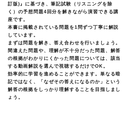
・共通テストレベル化学
訂版)』に基づき、筆記試験（リスニングを除
・共通テストレベル古文演習
・世界史講義（文化史）＜私大対策＞
・南山大英語
く）の予想問題4回分を解きながら演習できる講
・《ベリトレ》生物基礎一問一答
・ＭＡＲＣＨ関関同立古文
・世界史演習＜私大対策＞
座です。
・国公立大英語(英作文対策にオススメ)
・生物基礎講義
・国公立二次対策古文
・世界史難関大論述演習＜国公立2次・私立論述
本書に掲載されている問題を1問ずつ丁寧に解説
・阪大英語(自由英作文対策にオススメ)
・《ベリトレ》生物一問一答
対策＞
・最難関大の古文
しています。
・京大英語
まずは問題を解き、答え合わせを行いましょう。
・理系生物講義
・地理総合
・漢文読解(教科書レベル)
間違えた問題や、理解が不十分だった問題、解答
・共通テスト生物基礎過去問演習
・共通テスト地理総合過去問演習
・基礎漢文
の根拠がわかりにくかった問題については、該当
・共通テストレベル生物基礎
・地理講義
・共通テストレベル漢文
する動画解説を選んで視聴するだけでOK。
・共通テスト対策生物演習【単元別】
効率的に学習を進めることができます。単なる暗
・共通テスト対策地理演習【単元別】
・共通テストレベル漢文演習
記ではなく、「なぜその答えになるのか」という
・共通テスト生物過去問演習
・共通テスト地理過去問演習
・共通テスト漢文過去問演習
解答の根拠をしっかり理解することを目指しまし
・共通テストレベル生物
・受験地理 世界一周地誌ゼミ
ょう。
・生物論述の書き方
・地理論述
・理系生物基礎＋生物 演習【細胞と分子】
・公共講義
・理系生物基礎＋生物 演習【代謝】
・共通テスト公共過去問演習