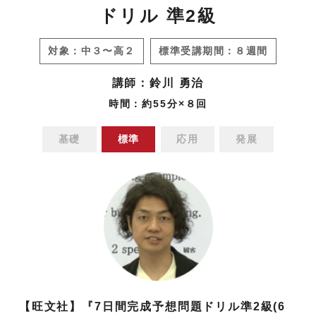
・小論文対策講座(理系)
ドリル 準2級
・共通テスト数学ⅠＡ過去問演習
・共通テスト日本史過去問演習
・共通テスト英語過去問演習
・共通テスト対策物理演習【波動編】
・推薦入試対策講座
・共通テスト数学ⅡＢ過去問演習
・共通テストレベル日本史
・共通テストレベル英語
・共通テスト対策物理演習【電磁気編】
対象：中３〜高２
標準受講期間：８週間
・面接･志望理由書対策講座
・共通テストレベル数学１
・日本史難関私大演習
・日東駒専英語
・共通テスト対策物理演習【原子物理編】
講師：鈴川 勇治
・短期完成中学古文
・共通テストレベル数学２
・日本史難関私大演習（文化史）
・ＭＡＲＣＨ英語
・共通テスト物理過去問演習
時間：約55分×８回
・《ベリトレ》最重要古文単語292 【和訳テス
・数学β講座(文理共通)
・まるわかり入試世界史講義 （先史〜近世史
・早大英語
・共通テストレベル物理
ト編】
編）
・数学β講座(理系)
基礎
標準
応用
発展
・京産大英語(会話文対策にオススメ)
・化学基礎講義
・古文読解（教科書レベル）
・まるわかり入試世界史講義 （近・現代史編）
・数学β講座ⅠＡ
・近畿大英語
・理系化学講義
・基礎古文Ⅰ（古典文法）
・まるわかり入試世界史講義 （文化史編）
・数学β講座ⅡＢ
・甲南大英語
・理系化学講義(理論化学)
・基礎古文Ⅱ（読解）
・世界史一問一答
・厳選36題受験数学ⅠＡⅡＢ 応用（共通テス
・龍谷大英語(整序英作文対策にオススメ)
・化学基礎＋化学 演習 (基礎〜応用)
・私大古文演習
ト・２次試験対策）
・共通テスト対策世界史演習
・関西大英語
・共通テスト化学基礎過去問演習
・共通テストレベル古文基礎
・数学β講座Ⅲ
・共通テスト世界史過去問演習
・関学大英語
・共通テストレベル化学基礎
・共通テストレベル古文発展
・共通テストレベル世界史演習
・同志社大英語
・共通テスト化学過去問演習
・共通テスト古文過去問演習
【旺文社】『7日間完成予想問題ドリル準2級(6
・世界史講義＜私大対策＞
・立命館大英語