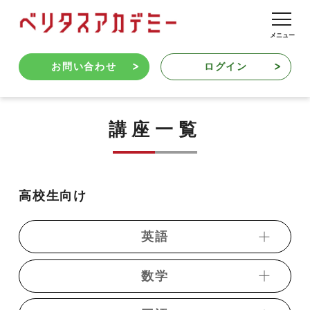
お問い合わせ
ログイン
講座一覧
高校生向け
英語
数学
・動画発音記号
・《ベリトレ》フリック英単語1800