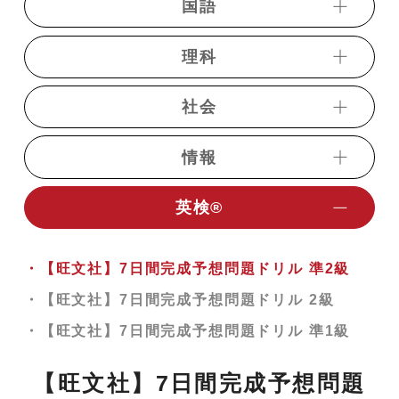
国語
・トレーニング数学【中学】
・短期完成中学英語
・数学α講座ⅠＡ
理科
・《ベリトレ》GENIUS動画英単語2200【単語
・短期完成中学国語
・初歩からの「トレーニング数学Ⅰ」
テスト編】
・必須現代文
社会
・初歩からの「トレーニング数学Ａ」
・《ベリトレ》GENIUS動画英単語2200【穴埋
・物理基礎講義
・すいすい現代文【入門編】
めテスト編】
・数学α講座ⅡＢ
・物理【新課程対応パッケージ】
情報
・レベルアップ現代文
・歴史総合
・《ベリトレ》GENIUS 動画英熟語1000
・数学α講座C
・Basic物理（演習編）
・決戦現代文
・共通テスト歴史総合過去問演習
・《ベリトレ》動画英文法2700
・初歩からの「トレーニング数学Ⅱ」
英検®︎
・二次私大物理演習（基礎〜標準編）
・共通テスト対策情報演習
・共通テスト現代文過去問演習
・日本史講義
・英文法の神【入門編】
・初歩からの「トレーニング数学Ｂ」
・理系物理講義（原子物理編）
・国公立大学記述対策現代文
・日本史講義（文化史）
・リスニング英語（基礎）
・数学α講座Ⅲ
・【旺文社】7日間完成予想問題ドリル 準2級
・共通テストレベル原子物理講義
・明治大学現代文
・日本史一問一答
・英語構文の神
・厳選35題受験数学ⅠＡ（ⅠＡのみ選択者）
・【旺文社】7日間完成予想問題ドリル 2級
・共通テスト物理基礎過去問演習
・青山・立教大学現代文
・《ベリトレ》日本史一問一答
・私大英語演習
・厳選36題受験数学ⅠＡⅡＢ 標準（教科書内容
・【旺文社】7日間完成予想問題ドリル 準1級
・共通テストレベル物理基礎
・小論文対策講座
を終えた人向け）
・日本史テーマ別演習
・共通テスト英語解法テクニック
・共通テスト対策物理演習【力学編】
【旺文社】7日間完成予想問題
・小論文対策講座(文系)
・共通テスト対策数学演習
・共通テスト対策日本史演習【時代別】
・共通テスト対策英語演習
・共通テスト対策物理演習【熱力学編】