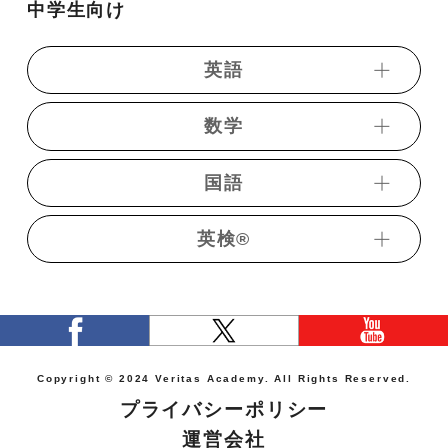
中学生向け
・理系生物基礎＋生物 演習【遺伝子】
・政治経済講義
・理系生物基礎＋生物 演習【生殖と発生】
・共通テスト対策政治・経済演習【単元別】
英語
・理系生物基礎＋生物 演習【体内環境】
・共通テスト政治・経済過去問演習
・理系生物基礎＋生物 演習【動物の反応と行
数学
・倫理講義
・動画発音記号
動】
・共通テスト対策倫理演習【単元別】
・都道府県別高校入試英語
国語
・理系生物基礎＋生物 演習【植物の環境応答】
・トレーニング数学【中学】
・共通テスト倫理過去問演習
・《ベリトレ》フリック英単語1800
・理系生物基礎＋生物 演習【生態と環境】
・都道府県別高校入試数学
英検®︎
・短期完成中学英語
・短期完成中学国語
・理系生物基礎＋生物 演習【進化と系統】
・高校入試英語
・短期完成中学古文
・【医療・看護系】生物基礎講義
・【旺文社】7日間完成予想問題ドリル 5級（学
・地学基礎演習
校・学習塾向け限定配信）
・【旺文社】7日間完成予想問題ドリル 4級（学
Copyright © 2024 Veritas Academy. All Rights Reserved.
校・学習塾向け限定配信）
プライバシーポリシー
・【旺文社】7日間完成予想問題ドリル 3級
運営会社