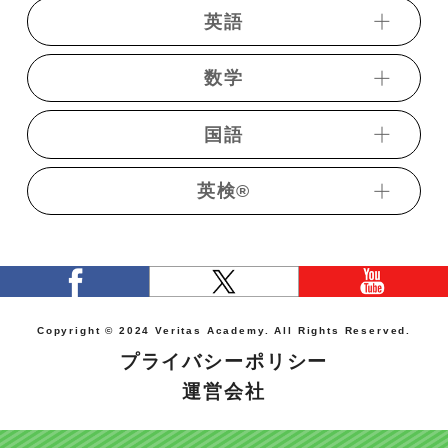
・共通テスト対策物理演習【力学編】
英語
・小論文対策講座(文系)
・共通テスト対策数学演習
・共通テスト対策日本史演習【時代別】
・共通テスト対策物理演習【熱力学編】
・小論文対策講座(理系)
・共通テスト数学ⅠＡ過去問演習
・共通テスト日本史過去問演習
数学
・共通テスト対策物理演習【波動編】
・動画発音記号
・推薦入試対策講座
・共通テスト数学ⅡＢ過去問演習
・共通テストレベル日本史
・共通テスト対策物理演習【電磁気編】
・都道府県別高校入試英語
・面接･志望理由書対策講座
国語
・共通テストレベル数学１
・日本史難関私大演習
・トレーニング数学【中学】
・共通テスト対策物理演習【原子物理編】
・《ベリトレ》フリック英単語1800
・短期完成中学古文
・共通テストレベル数学２
・日本史難関私大演習（文化史）
・都道府県別高校入試数学
・共通テスト物理過去問演習
英検®︎
・短期完成中学英語
・《ベリトレ》最重要古文単語292 【和訳テス
・短期完成中学国語
・数学β講座(文理共通)
・まるわかり入試世界史講義 （先史〜近世史
・共通テストレベル物理
ト編】
・高校入試英語
編）
・短期完成中学古文
・数学β講座(理系)
・化学基礎講義
・【旺文社】7日間完成予想問題ドリル 5級（学
・古文読解（教科書レベル）
・まるわかり入試世界史講義 （近・現代史編）
・数学β講座ⅠＡ
校・学習塾向け限定配信）
・理系化学講義
・基礎古文Ⅰ（古典文法）
・まるわかり入試世界史講義 （文化史編）
・数学β講座ⅡＢ
・【旺文社】7日間完成予想問題ドリル 4級（学
・理系化学講義(理論化学)
・基礎古文Ⅱ（読解）
Copyright © 2024 Veritas Academy. All Rights Reserved.
・世界史一問一答
・厳選36題受験数学ⅠＡⅡＢ 応用（共通テス
校・学習塾向け限定配信）
プライバシーポリシー
・化学基礎＋化学 演習 (基礎〜応用)
・私大古文演習
ト・２次試験対策）
・共通テスト対策世界史演習
・【旺文社】7日間完成予想問題ドリル 3級
運営会社
・共通テスト化学基礎過去問演習
・共通テストレベル古文基礎
・数学β講座Ⅲ
・共通テスト世界史過去問演習
・共通テストレベル化学基礎
・共通テストレベル古文発展
・共通テストレベル世界史演習