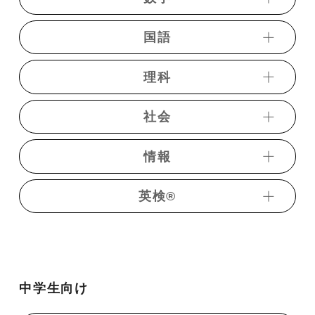
国語
・トレーニング数学【中学】
・数学α講座ⅠＡ
理科
・短期完成中学国語
・初歩からの「トレーニング数学Ⅰ」
・必須現代文
社会
・初歩からの「トレーニング数学Ａ」
・物理基礎講義
・すいすい現代文【入門編】
・数学α講座ⅡＢ
・物理【新課程対応パッケージ】
情報
・レベルアップ現代文
・歴史総合
・数学α講座C
・Basic物理（演習編）
・決戦現代文
・共通テスト歴史総合過去問演習
・初歩からの「トレーニング数学Ⅱ」
英検®︎
・二次私大物理演習（基礎〜標準編）
・共通テスト対策情報演習
・共通テスト現代文過去問演習
・日本史講義
・初歩からの「トレーニング数学Ｂ」
・理系物理講義（原子物理編）
・国公立大学記述対策現代文
・日本史講義（文化史）
・数学α講座Ⅲ
・【旺文社】7日間完成予想問題ドリル 準2級
・共通テストレベル原子物理講義
・明治大学現代文
・日本史一問一答
・厳選35題受験数学ⅠＡ（ⅠＡのみ選択者）
・【旺文社】7日間完成予想問題ドリル 2級
・共通テスト物理基礎過去問演習
・青山・立教大学現代文
中学生向け
・《ベリトレ》日本史一問一答
・厳選36題受験数学ⅠＡⅡＢ 標準（教科書内容
・【旺文社】7日間完成予想問題ドリル 準1級
・共通テストレベル物理基礎
・小論文対策講座
を終えた人向け）
・日本史テーマ別演習