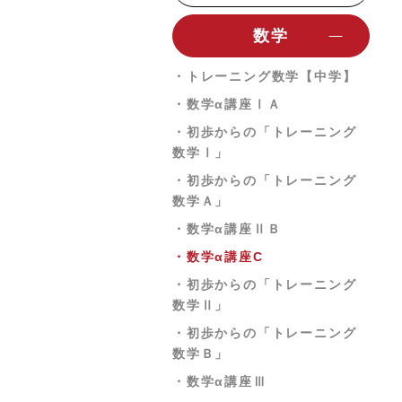
・動画発音記号
数学
・《ベリトレ》フリック英単
語1800
・トレーニング数学【中学】
・短期完成中学英語
・数学α講座ⅠＡ
・《ベリトレ》GENIUS動画
・初歩からの「トレーニング
英単語2200【単語テスト編】
数学Ⅰ」
・《ベリトレ》GENIUS動画
・初歩からの「トレーニング
英単語2200【穴埋めテスト
数学Ａ」
編】
・数学α講座ⅡＢ
・《ベリトレ》GENIUS 動画
・数学α講座C
英熟語1000
・初歩からの「トレーニング
・《ベリトレ》動画英文法
数学Ⅱ」
2700
・初歩からの「トレーニング
・英文法の神【入門編】
数学Ｂ」
・リスニング英語（基礎）
・数学α講座Ⅲ
・英語構文の神