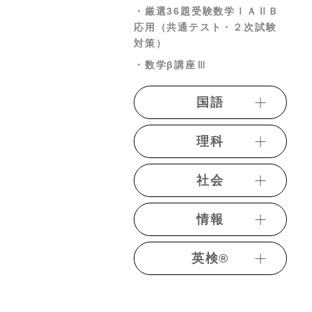
・厳選36題受験数学ⅠＡⅡＢ
・関西大英語
応用（共通テスト・２次試験
・関学大英語
対策）
・同志社大英語
・数学β講座Ⅲ
・立命館大英語
国語
・南山大英語
・国公立大英語(英作文対策に
・短期完成中学国語
オススメ)
理科
・必須現代文
・阪大英語(自由英作文対策に
・物理基礎講義
オススメ)
・すいすい現代文【入門編】
社会
・物理【新課程対応パッケー
・京大英語
・レベルアップ現代文
ジ】
・歴史総合
情報
・決戦現代文
・Basic物理（演習編）
・共通テスト歴史総合過去問
・共通テスト現代文過去問演
演習
・共通テスト対策情報演習
・二次私大物理演習（基礎〜
英検®︎
習
標準編）
・日本史講義
・国公立大学記述対策現代文
・【旺文社】7日間完成予想問
・理系物理講義（原子物理
・日本史講義（文化史）
・明治大学現代文
題ドリル 準2級
編）