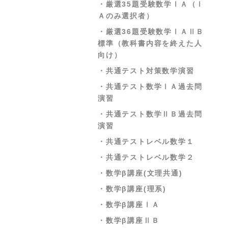
・厳選35題受験数学ⅠＡ（Ⅰ
・私大英語演習
Ａのみ選択者）
・共通テスト英語解法テクニ
・厳選36題受験数学ⅠＡⅡＢ
ック
標準（教科書内容を終えた人
向け）
・共通テスト対策英語演習
・共通テスト対策数学演習
・共通テスト英語過去問演習
・共通テスト数学ⅠＡ過去問
・共通テストレベル英語
演習
・日東駒専英語
・共通テスト数学ⅡＢ過去問
・ＭＡＲＣＨ英語
演習
・早大英語
・共通テストレベル数学１
・京産大英語(会話文対策にオ
・共通テストレベル数学２
ススメ)
・数学β講座(文理共通)
・近畿大英語
・数学β講座(理系)
・甲南大英語
・数学β講座ⅠＡ
・龍谷大英語(整序英作文対策
・数学β講座ⅡＢ
にオススメ)