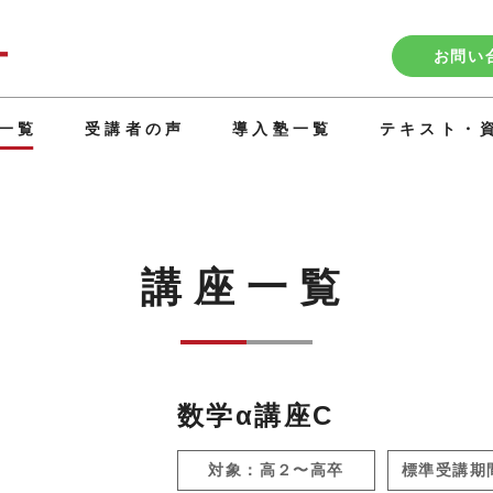
お問い
一覧
受講者の声
導入塾一覧
テキスト・
講座一覧
数学α講座C
対象：高２〜高卒
標準受講期