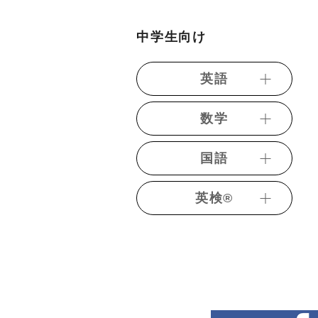
・日本史一問一答
・青山・立教大学現代文
・【旺文社】7日間完成予想問
・共通テストレベル原子物理
・《ベリトレ》日本史一問一
題ドリル 2級
・小論文対策講座
講義
中学生向け
答
・【旺文社】7日間完成予想問
・小論文対策講座(文系)
・共通テスト物理基礎過去問
・日本史テーマ別演習
題ドリル 準1級
演習
・小論文対策講座(理系)
英語
・共通テスト対策日本史演習
・共通テストレベル物理基礎
・推薦入試対策講座
【時代別】
・動画発音記号
・共通テスト対策物理演習
数学
・面接･志望理由書対策講座
・共通テスト日本史過去問演
【力学編】
・都道府県別高校入試英語
習
・短期完成中学古文
・トレーニング数学【中学】
・共通テスト対策物理演習
・《ベリトレ》フリック英単
国語
・共通テストレベル日本史
・《ベリトレ》最重要古文単
【熱力学編】
語1800
・都道府県別高校入試数学
語292 【和訳テスト編】
・日本史難関私大演習
・短期完成中学国語
・共通テスト対策物理演習
・短期完成中学英語
英検®︎
・古文読解（教科書レベル）
・日本史難関私大演習（文化
【波動編】
・短期完成中学古文
・高校入試英語
史）
・基礎古文Ⅰ（古典文法）
・【旺文社】7日間完成予想問
・共通テスト対策物理演習
・まるわかり入試世界史講義
題ドリル 5級（学校・学習塾
・基礎古文Ⅱ（読解）
【電磁気編】
（先史〜近世史編）
向け限定配信）
・私大古文演習
・共通テスト対策物理演習
・まるわかり入試世界史講義
・【旺文社】7日間完成予想問
【原子物理編】
・共通テストレベル古文基礎
（近・現代史編）
題ドリル 4級（学校・学習塾
・共通テスト物理過去問演習
・共通テストレベル古文発展
向け限定配信）